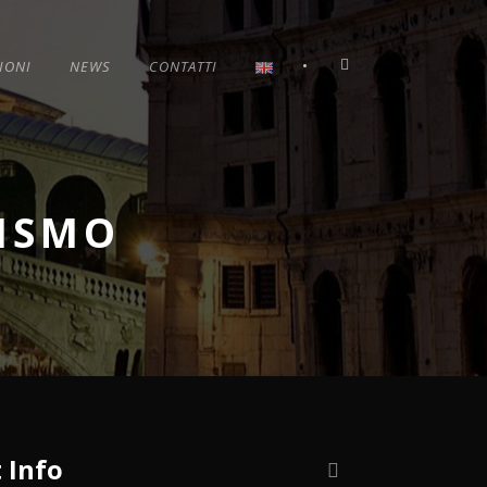
•
IONI
NEWS
CONTATTI
ISMO
 Info