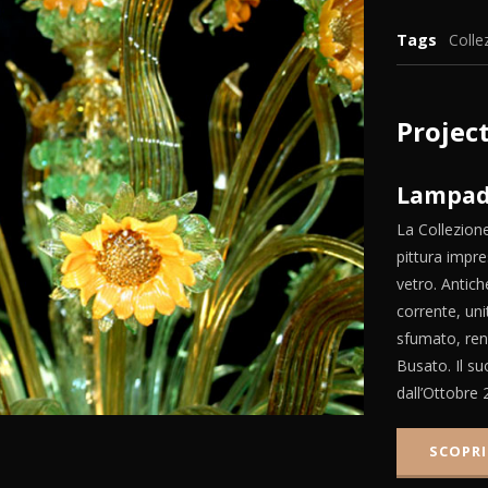
Tags
Colle
Projec
Lampad
La Collezione
pittura impre
vetro. Antich
corrente, uni
sfumato, rend
Busato. Il su
dall’Ottobre 
SCOPRI