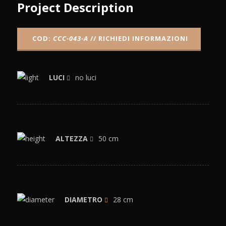
Project Description
COD:
CCC-043-A
//
RICHIEDI INFORMAZIONI
LUCI
no luci
ALTEZZA
50 cm
DIAMETRO
28 cm